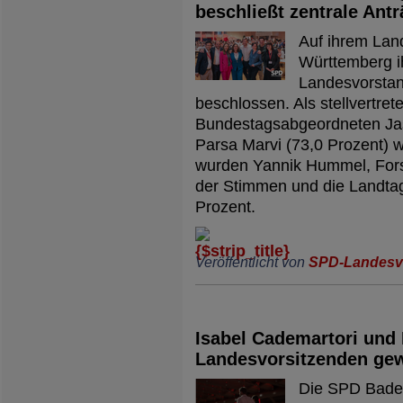
beschließt zentrale Ant
Auf ihrem Lan
Württemberg i
Landesvorstan
beschlossen. Als stellvertre
Bundestagsabgeordneten Jas
Parsa Marvi (73,0 Prozent) 
wurden Yannik Hummel, Forst
der Stimmen und die Landtag
Prozent.
Veröffentlicht von
SPD-Landesv
Isabel Cademartori und
Landesvorsitzenden gew
Die SPD Baden