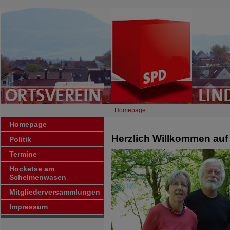
Homepage
Homepage
Herzlich Willkommen au
Politik
Termine
Hocketse am
Schelmenwasen
Mitgliederversammlungen
Impressum